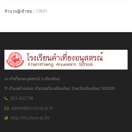
จำนวนผู้เข้าชม :
19891
รร.คำเที่ยงอนุสสรณ์ จ.เชียงใหม่
11 ตำบลช้างม่อย อำเภอเมืองเชียงใหม่ จังหวัดเชียงใหม่ 50300
053-862738
admin@ktschool.ac.th
http://ktschool.ac.th/